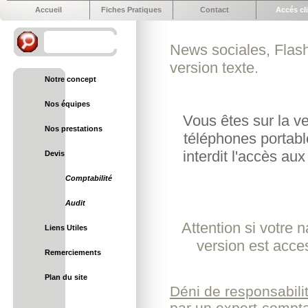
Accueil
Fiches Pratiques
Contact
Accés cl
News sociales, Flash
version texte.
Notre concept
Nos équipes
Vous êtes sur la v
Nos prestations
téléphones portabl
interdit l'accès aux
Devis
Comptabilité
Audit
Attention si votre 
Liens Utiles
version est acce
Remerciements
Plan du site
Déni de responsabilit
par un expert-comptabl