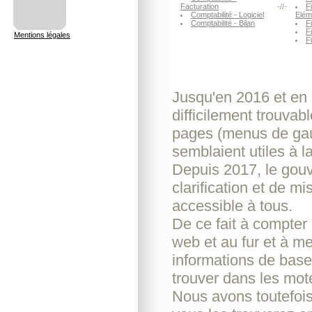
Facturation
-//-
Fi
Comptabilité - Logiciel
Elém
Comptabilité - Bilan
Fi
F
Mentions légales
F
Jusqu'en 2016 et en p
difficilement trouvab
pages (menus de gauc
semblaient utiles à l
Depuis 2017, le gouve
clarification et de m
accessible à tous.
De ce fait à compter
web et au fur et à m
informations de base 
trouver dans les mot
Nous avons toutefoi