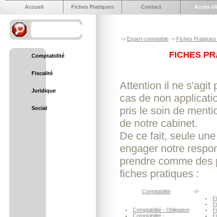
Accueil
Fiches Pratiques
Contact
Accés cl
->
Expert-comptable
->
Fiches Pratiques 
FICHES PR
Comptabilité
Fiscalité
Attention il ne s'agi
Juridique
cas de non applicat
pris le soin de menti
Social
de notre cabinet.
De ce fait, seule une
engager notre respon
prendre comme des p
fiches pratiques :
Comptabilité
-//-
Fi
F
Comptabilité - Obligation
F
Comptabilité -
F