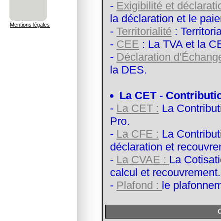
-
Exigibilité et déclarati
la déclaration et le pa
Mentions légales
-
Territorialité
: Territori
-
CEE
: La TVA et la C
-
Déclaration d'Échange
la DES.
La CET - Contributi
-
La CET :
La Contribut
Pro.
-
La CFE :
La Contribut
déclaration et recouvr
-
La CVAE :
La Cotisat
calcul et recouvrement.
-
Plafond :
le plafonnem
O