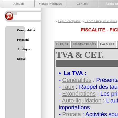
Accueil
Fiches Pratiques
Contact
Accés cl
->
Expert-comptable
->
Fiches Pratiques et outils
FISCALITE - F
Comptabilité
Fiscalité
IS, IR, ISF
Crédits d'impôts
TVA & CET
Juridique
TVA & CET.
Social
La TVA :
-
Généralités
: Présenta
-
Taux
: Rappel des tau
-
Exonérations
: Les pr
-
Auto-liquidation
: L'au
importations.
-
Prorata
: Activités s